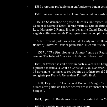
·
1586 : retourne probablement en Angleterre durant cette
·
1588 : est mentionné par Dr. John Case parmi les musici
·
1594 : Sa demande de poste à la cour étant rejetée, il
Cecil et le Comte d’Essex. Il rend visite au Duc de Bruns
Luca Marenzio à Rome. Il joue devant le Grand Duc de 
anglais exilés essaient de l'impliquer dans un complot con
·
1596 : Revient parfois à la Cour du Landgrave de Hess
Booke of Tabliture "
sans sa permission. Il les qualifie de "
·
1597 :
" The First Booke of Songes "
entre au Regis
comme "Bacheler of Musicke in both the Universities".
·
1598, 9 février : se voit offert un poste à la cour du La
6 juillet : se rend à la Cour de Christian IV du Danemark.
18 novembre : commence ses devoirs de luthiste royal à la
son génie par
Francis Meres
dans
Palladis Tamia
.
·
1600, 15 juillet : " The Second Booke of Songes " e
durant cette partie de l'année acheter des instruments et
Songes ".
·
1601, 6 juin
: le Roi danois lui offre un portrait de Sa 
·
1602-3 : semble vivre surtout en Angleterre