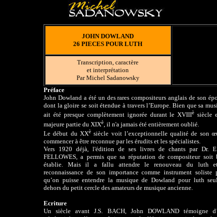
JOHN DOWLAND
26 PIECES POUR LUTH
Transcription, caractère
et interprétation
Par Michel Sadanowsky
Préface
John Dowland a été un des rares compositeurs anglais de son ép
dont la gloire se soit étendue à travers l’Europe. Bien que sa mu
è
ait été presque complètement ignorée durant le XVIII
siècle e
è
majeure partie du XIX
, il n'a jamais été entièrement oublié.
è
Le début du XX
siècle voit l’exceptionnelle qualité de son œ
commencer à être reconnue par les érudits et les spécialistes.
Vers 1920 déjà, l'édition de ses livres de chants par Dr. E
FELLOWES, a permis que sa réputation de compositeur soit 
établie. Mais il a fallu attendre le renouveau du luth e
reconnaissance de son importance comme instrument soliste 
qu’on puisse entendre la musique de Dowland pour luth seu
dehors du petit cercle des amateurs de musique ancienne.
Ecriture
Un siècle avant J.S. BACH, John DOWLAND témoigne d