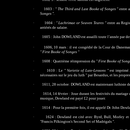
·
1603 :
" The Third and Last Booke of Songes "
entre 
Songes ".
·
1604 :
" Lachrimae or Seaven Teares "
entre au Regi
arriérés de salaire.
·
1605 : John DOWLAND est assailli toute l’année par des
·
1606, 10 mars
: il est congédié de la Cour de Danema
" First Booke of Songes "
·
1608 : Quatrième réimpression du
" First Booke of Songe
·
1610 : Le
" Varietie of Lute-Lessons "
est imprimé
nécessaires sur le jeu du luth " par Besardus, et les prop
·
1611, 28 octobre: DOWLAND est maintenant luthiste de
·
1614, 14 février : Joue durant les festivités du mariage
musique, Dowland est payé £2 pour jouer.
·
1614 : Pour la première fois, il est appelé Dr. John Dowl
·
1624 : Dowland est cité avec Byrd, Bull, Morley et 
"Francis Pilkington's Second Set of Madrigals ".