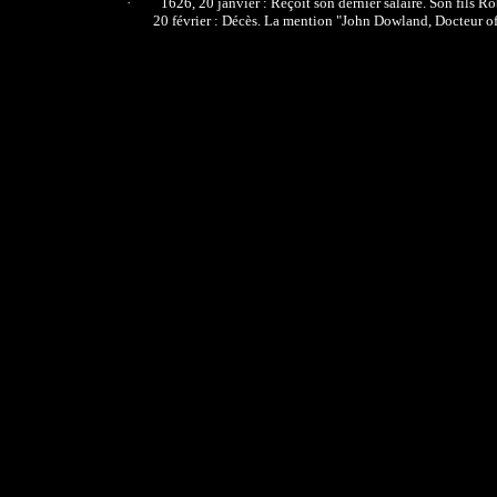
·
1626, 20 janvier : Reçoit son dernier salaire. Son fils Ro
20 février : Décès. La mention "John Dowland, Docteur of 